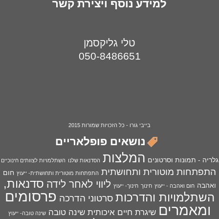
למידע נוסף ויצירת קשר
טלי גליקסמן
050-8486651
בייבי גורו - כל הזכויות שמורות 2015
נושאים פופלאריים
המלצות
גלריה - תמונות וסרטונים
הסדנאות שלנו
השתלמויות לצוותים חינוכיים
התפתחות מוטורית ותחושתית
חום
התפתחות מוטורית ותחושתית- ייעוץ
סדנאות,
ליווי לאחר לידה
ואהבה
חום ואהבה - ייעוץ
חינוך
חינוך- ייעוץ
פרסומים
השתלמויות והדרכות
סרטוני הדרכה
ומאמרים
שיגרת חיים איכותית
שינה טובה
שינה טובה- ייעוץ