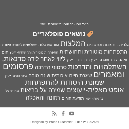
בייבי גורו - כל הזכויות שמורות 2015
נושאים פופלאריים
המלצות
גלריה - תמונות וסרטונים
הסדנאות שלנו
השתלמויות לצוותים חינוכיים
התפתחות מוטורית ותחושתית
חום
התפתחות מוטורית ותחושתית- ייעוץ
סדנאות,
ליווי לאחר לידה
ואהבה
חום ואהבה - ייעוץ
חינוך
חינוך- ייעוץ
פרסומים
השתלמויות והדרכות
סרטוני הדרכה
ומאמרים
שיגרת חיים איכותית
שינה טובה
שינה טובה- ייעוץ
שמונת היסודות להתפתחות
אופטימאלית-ייעוצים
שמירה על בריאות
שמירה על
תזונה והאכלה
תודעת הורים
בריאות- ייעוץ
· © 2026
בייבי גורו
· Designed by
Press Customizr
·