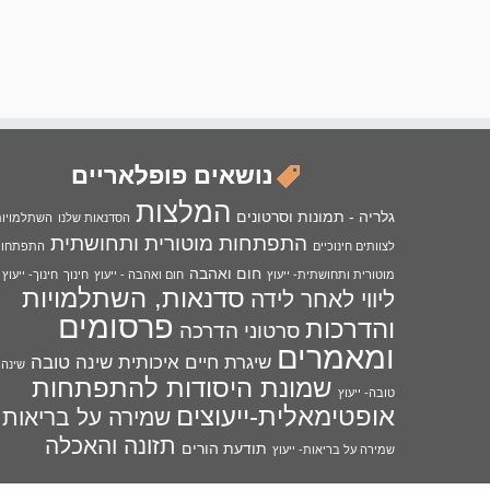
נושאים פופלאריים
המלצות
גלריה - תמונות וסרטונים
הסדנאות שלנו
השתלמויו
התפתחות מוטורית ותחושתית
לצוותים חינוכיים
התפתחו
חום ואהבה
מוטורית ותחושתית- ייעוץ
חום ואהבה - ייעוץ
חינוך
חינוך- ייעוץ
סדנאות, השתלמויות
ליווי לאחר לידה
פרסומים
והדרכות
סרטוני הדרכה
ומאמרים
שיגרת חיים איכותית
שינה טובה
שינה
שמונת היסודות להתפתחות
טובה- ייעוץ
אופטימאלית-ייעוצים
שמירה על בריאות
תזונה והאכלה
תודעת הורים
שמירה על בריאות- ייעוץ