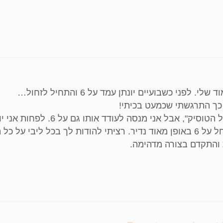
ני כשבועיים יונתן עמד על 6 והתחיל לזחול…
 כך התרגשתי שכמעט בכיתי!
בכל אופן, הוא עדיין מעדיף בהרבה יותר "לזחול על הטוסיק", אבל אני מנסה לעודד א
שעכשיו הוא מכיר את 2 המקומות אפילו, שהוא זוחל על 6 באופן מאוד נדיר. רציתי להודות לך בכל ליבי ע
ת והתקדם בצורה מדהימה.