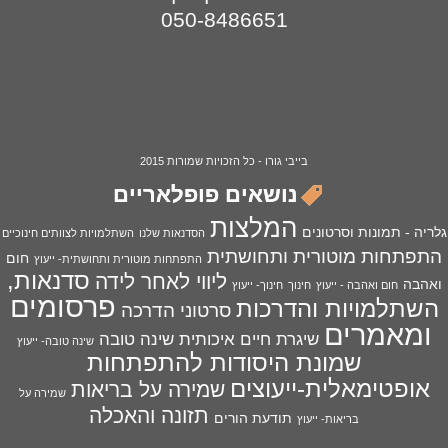
050-8486651
בייבי גורו - כל הזכויות שמורות 2015
נושאים פופלאריים
המלצות
גלריה - תמונות וסרטונים
הסדנאות שלנו
השתלמויות לצוותים חינוכיים
התפתחות מוטורית ותחושתית
חום
התפתחות מוטורית ותחושתית- ייעוץ
סדנאות,
ליווי לאחר לידה
ואהבה
חום ואהבה - ייעוץ
חינוך
חינוך- ייעוץ
פרסומים
השתלמויות והדרכות
סרטוני הדרכה
ומאמרים
שיגרת חיים איכותית
שינה טובה
שינה טובה- ייעוץ
שמונת היסודות להתפתחות
אופטימאלית-ייעוצים
שמירה על בריאות
שמירה על
תזונה והאכלה
תודעת הורים
בריאות- ייעוץ