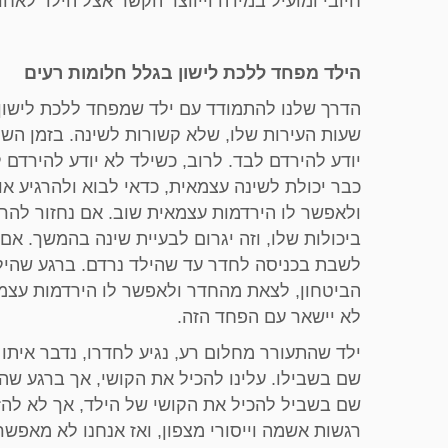
חיובי ומועיל במידה וייווצר הקשר אצל הילד לאחד
הילד מפחד ללכת לישון בגלל חלומות רעים
הדרך שלנו להתמודד עם ילד שמפחד ללכת לישון 
שעות העירות שלו, שלא קשורות לשינה. בזמן השי
יודע להירדם לבד. לרוב, כשילד לא יודע להירדם
כבר יכולת לשינה עצמאית, כדאי לבוא ולהרגיע א
ולאפשר לו הירדמות עצמאית שוב. אם נחזור להרדי
ביכולות שלו, וזה יגרום לבעיית שינה בהמשך. א
לשבת בכניסה לחדר עד שהילד נרדם. ברגע שהילד 
הביטחון, לצאת מהחדר ולאפשר לו הירדמות עצמאי
לא יישאר עם הפחד הזה.
ילד שהתעורר מחלום רע, נגיע לחדרו, נדבר איתו 
שם בשבילו. עלינו להכיל את הקושי, אך ברגע שהו
שם בשביל להכיל את הקושי של הילד, אך לא להזד
רגשות אשמה וייסורי מצפון, ואז אנחנו לא מאפש