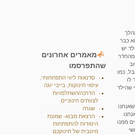
הלך
א כבר
לד יש
מאמרים אחרונים
 מהחדר
וב
שהתפרסמו
ל, כמו
סדנאות ליווי התפתחותי,
 לו
עיסוי תינוקות, בייבי יוגה
 שהילד
הדרכה/השתלמויות
לצוותים חינוכיים
שאנחנו
שגרה
נחנו
הרצאת מבוא- שמונת
ים ממנו
היסודות להתפתחות
שי
מיטבית של תינוקכם