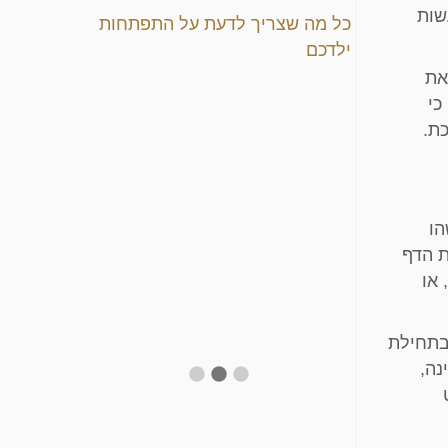
שות
כל מה שצריך לדעת על התפתחות
ילדכם
את
כי
ת.
הו
ת הדף
 או
סביב גיל 6, ומופיעה לרוב בתחילת
נה,