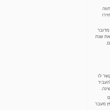
חווה
ירו
הדרכת הורים אחרי לידה
ליווי התפתחותי
עיסוי תינוקות
מדובר
ייעוץ שינה
 את שנת
יעוץ לרפואת ילדים משולבת
.
שר לו
העביר
ינה.
ם
פץ מעבר