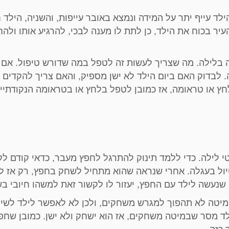
: האחת, ייתכן שהילד עייף יתר על המידה ונמצא באובר עייפות, והשניה, הילד 
יר בכוח את הילד, כן לתת לו מענה לבכי, להרגיע אותו ולהחז
 בלילה. מה שצריך לעשות זה לטפל במה שדורש טיפול. אם 
ה. לבדוק האם ביום הילד לא ישן מספיק, והאם צריך להקדים
חץ או טראומה, אז כמובן לטפל בלחץ או בטראומה הנקודתיים
י לילה. כדי ללמד תינוק להתרגל לחפץ מעבר, כדאי קודם לק
טיול בעגלה. אחרי שנראה שהוא מתחיל לשחק בחפץ, רק אז ל
שנעשה לילד עם החפץ, יעזור לו לקשור זאת למשהו חיובי בש
יטה לא תהפוך למגרש משחקים, ולכן לא לאפשר לילד לשי
ילד מסר שבמיטה משחקים, אז הוא ישחק ולא ישן. כמובן שח