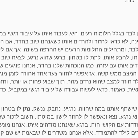
 כזה.
לבד בגלל חלומות רעים, היא לעבוד איתו על עיבוד רגשי במ
נה, לא כדאי לחזור ולהרדים אותו כשאנחנו שוב בחדר, אם הו
 לבד, ומתחילים החלומות הרעים יש החרפה בשינה, אך אם לי
ותו, לחבק אותו, לתת לו בטחון. ברגע שהוא נרגע, לצאת שוב
ם אותו עם עזרה, כמו הנוכחות שלנו בחדר, אנחנו פוגעים ש
ם המצב ממש קשה, אז אפשר לחזור צעד אחד אחורה לזמן מוגב
חוזר למצב שהוא נרדם מהר, תוך שבוע פחות או יותר, וחזר
ת. כאמור, כדאי לעשות עבודה של עיבוד רגשי במקביל, כדי
שישתף אותנו במה שחווה, נרגיע, נחבק, ננשק, נתן לו בטחון 
א נרגע, נצא ונאפשר לו לחזור לישון במיטתו. חשוב לזכור שא
הות עם הקושי הזה. ברגע שאנחנו מזדהים איתו, אנחנו מונע
רים לילד להתמודד, אלא אנחנו משדרים לו שבאמת יש שם קו