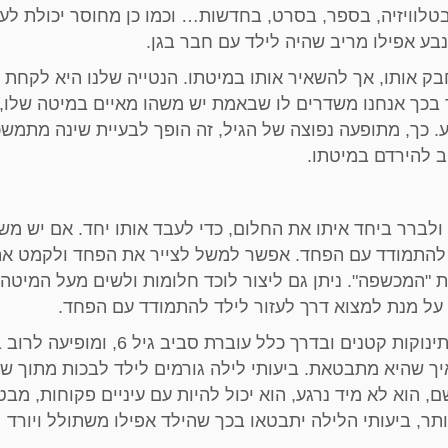
טלוויזיה, בספר, בסרט, בחדשות… וכמו כן מחוסר יכולת לע
נבע אפילו מריב שהיה לילד עם חבר בגן.
ק אותו, אך להשאיר אותו במיטתו. הנטייה שלנו היא לקחת 
ך בכך אנחנו משדרים לו שבאמת יש משהו מאיים במיטה שלו, 
 כך, מתופעה נפוצה של הגיל, זה הופך לבעיית שינה מתמשכ
ב להירדם במיטתו.
ולברר ביחד איתו את החלום, כדי לעבד אותו יחד. אם יש מש
לא להתמודד עם הפחד. אפשר למשל לצייר את הפחד ולקמט א
ת "המכשפה". ניתן גם ליצור לוכד חלומות ולשים מעל המיטה,
על מנת למצוא דרך לעזור לילד להתמודד עם הפחד.
היא תופעה שיכולה להופיע גם אצל תינוקות קטנים ובדרך כלל עוברת 
יך שהיא מתבטאת. ביעותי לילה גורמים לילד לבכות מתוך שי
, הוא לא מיד נרגע, הוא יכול להיות עם עיניים פקוחות, מבט
ותר, ביעותי הלילה יתבטאו בכך שהילד אפילו משתולל ויורד