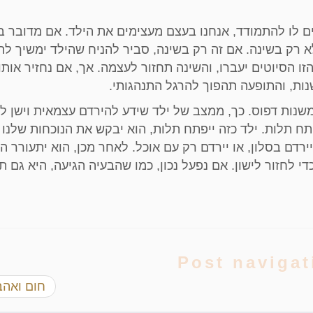
ם לו להתמודד, אנחנו בעצם מעצימים את הילד. אם מדובר ב
א רק בשינה. אם זה רק בשינה, סביר להניח שהילד ימשיך לה
זו הסיוטים יעברו, והשינה תחזור לעצמה. אך, אם נחזיר אות
שנות, והתופעה תהפוך להרגל התנהגותי.
שנות דפוס. כך, ממצב של ילד שידע להירדם עצמאית וישן ל
תח תלות. ילד כזה ייפתח תלות, הוא יבקש את הנוכחות שלנו 
ירדם בסלון, או יירדם רק עם אוכל. לאחר מכן, הוא יתעורר ה
 לחזור לישון. אם נפעל נכון, כמו שהבעיה הגיעה, היא גם ת
Post navigat
חום ואה