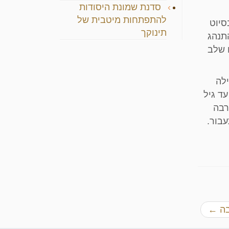
סדנת שמונת היסודות
להתפתחות מיטבית של
סיוט
תינוקך
תנהג
ו שלב
ילה
עד גיל
רבה
עבור.
בה
←